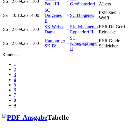
So
27.09.26
11:00
−
Pauli III
Großhansdorf
Albers
SC
FSR Stefan
Sa
10.10.26
14:00
Diogenes
−
SC Diogenes
Wolff
II
SK Weisse
SK Johanneum
RSR Dr. Gerd
So
27.09.26
11:00
−
Dame
Eppendorf II
Reinecke
SC
Hamburger
RSR Guido
So
27.09.26
11:00
−
Königsspringer
SK IV
Schleicher
II
Runden:
1
2
3
4
5
6
7
8
9
Tabelle