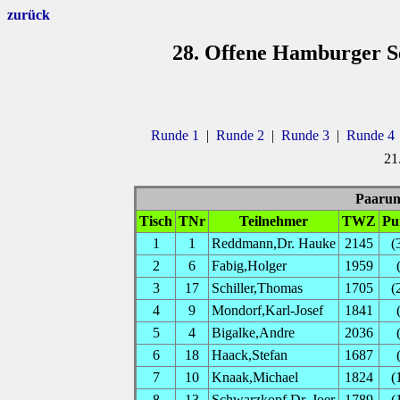
zurück
28. Offene Hamburger Se
Runde 1
|
Runde 2
|
Runde 3
|
Runde 4
21
Paarung
Tisch
TNr
Teilnehmer
TWZ
Pu
1
1
Reddmann,Dr. Hauke
2145
(
2
6
Fabig,Holger
1959
3
17
Schiller,Thomas
1705
(
4
9
Mondorf,Karl-Josef
1841
5
4
Bigalke,Andre
2036
6
18
Haack,Stefan
1687
7
10
Knaak,Michael
1824
(
8
13
Schwarzkopf,Dr. Joer
1789
(