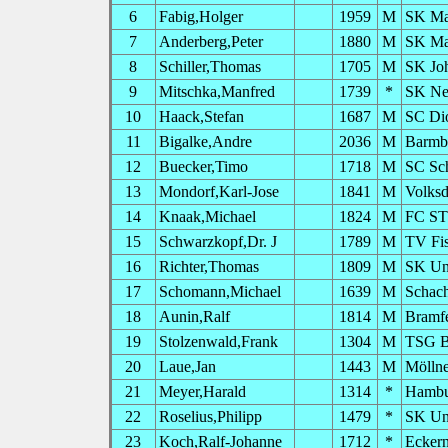
6
Fabig,Holger
1959
M
SK Ma
7
Anderberg,Peter
1880
M
SK Ma
8
Schiller,Thomas
1705
M
SK Jo
9
Mitschka,Manfred
1739
*
SK Ne
10
Haack,Stefan
1687
M
SC Di
11
Bigalke,Andre
2036
M
Barmb
12
Buecker,Timo
1718
M
SC Sch
13
Mondorf,Karl-Jose
1841
M
Volksd
14
Knaak,Michael
1824
M
FC ST.
15
Schwarzkopf,Dr. J
1789
M
TV Fis
16
Richter,Thomas
1809
M
SK Uni
17
Schomann,Michael
1639
M
Schac
18
Aunin,Ralf
1814
M
Bramfe
19
Stolzenwald,Frank
1304
M
TSG B
20
Laue,Jan
1443
M
Möllne
21
Meyer,Harald
1314
*
Hambu
22
Roselius,Philipp
1479
*
SK Uni
23
Koch,Ralf-Johanne
1712
*
Eckern