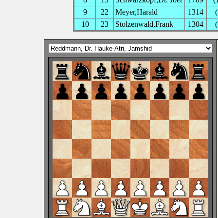
9
22
Meyer,Harald
1314
10
23
Stolzenwald,Frank
1304