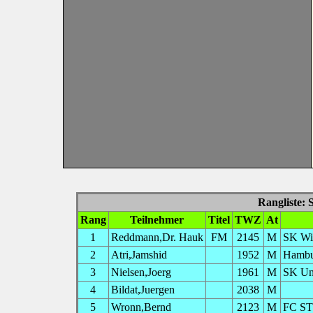
Rangliste: 
Rang
Teilnehmer
Titel
TWZ
At
1
Reddmann,Dr. Hauk
FM
2145
M
SK Wi
2
Atri,Jamshid
1952
M
Hambu
3
Nielsen,Joerg
1961
M
SK Uni
4
Bildat,Juergen
2038
M
5
Wronn,Bernd
2123
M
FC ST.