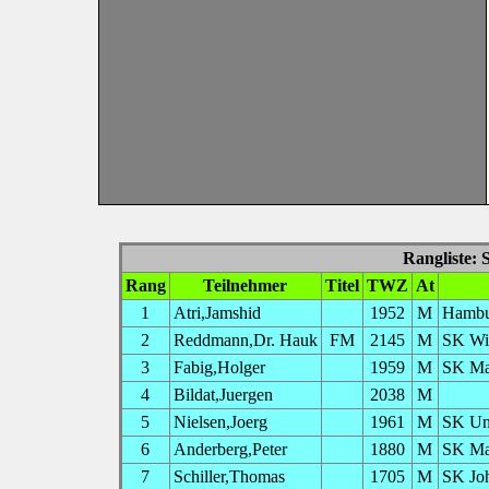
Rangliste: 
Rang
Teilnehmer
Titel
TWZ
At
1
Atri,Jamshid
1952
M
Hambu
2
Reddmann,Dr. Hauk
FM
2145
M
SK Wi
3
Fabig,Holger
1959
M
SK Ma
4
Bildat,Juergen
2038
M
5
Nielsen,Joerg
1961
M
SK Uni
6
Anderberg,Peter
1880
M
SK Ma
7
Schiller,Thomas
1705
M
SK Jo