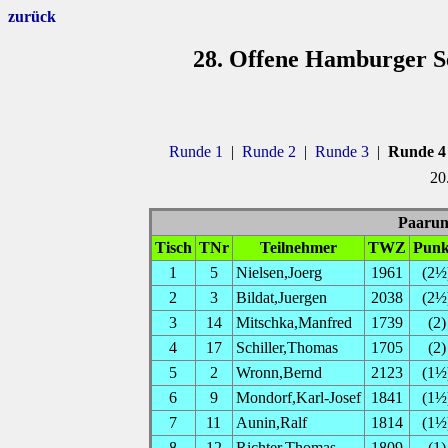
zurück
28. Offene Hamburger Se
Runde 1
|
Runde 2
|
Runde 3
|
Runde 4
20
Paarung
Tisch
TNr
Teilnehmer
TWZ
Punk
1
5
Nielsen,Joerg
1961
(2½
2
3
Bildat,Juergen
2038
(2½
3
14
Mitschka,Manfred
1739
(2)
4
17
Schiller,Thomas
1705
(2)
5
2
Wronn,Bernd
2123
(1½
6
9
Mondorf,Karl-Josef
1841
(1½
7
11
Aunin,Ralf
1814
(1½
8
12
Richter,Thomas
1809
(1)