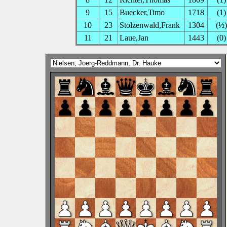
9
15
Buecker,Timo
1718
(1)
10
23
Stolzenwald,Frank
1304
(½)
11
21
Laue,Jan
1443
(0)