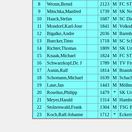
8
Wronn,Bernd
2123
M
FC ST.
9
Mitschka,Manfred
1739
M
SK Ne
10
Haack,Stefan
1687
M
SC Di
11
Mondorf,Karl-Jose
1841
M
Volksd
12
Bigalke,Andre
2036
M
Barmb
13
Buecker,Timo
1718
M
SC Sch
14
Richter,Thomas
1809
M
SK Uni
15
Knaak,Michael
1824
M
FC ST.
16
Schwarzkopf,Dr. J
1789
M
TV Fis
17
Aunin,Ralf
1814
M
Bramfe
18
Schomann,Michael
1639
M
Schac
19
Laue,Jan
1443
M
Möllne
20
Roselius,Philipp
1479
*
SK Uni
21
Meyer,Harald
1314
M
Hambu
22
Stolzenwald,Frank
1304
M
TSG B
23
Koch,Ralf-Johanne
1712
*
Eckern