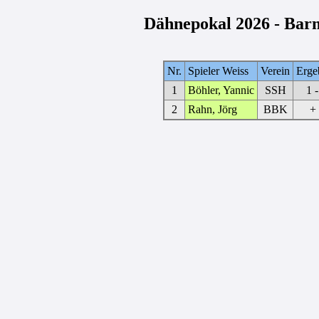
Dähnepokal 2026 - Barm
Nr.
Spieler Weiss
Verein
Erge
1
Böhler, Yannic
SSH
1 -
2
Rahn, Jörg
BBK
+ 