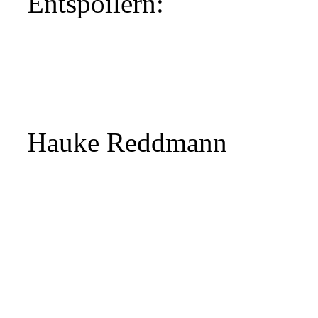
Entspoilern:
21...Ta8 22.Td8+
So nich
bitteren Ende gebonditsc
Besser war 21...Te8 22.T
Hauke Reddmann