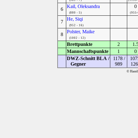
Kail, Oleksandra
0
6
(880 - 5)
(955-
He, Siqi
7
(952 - 16)
Polster, Maike
8
(1002 - 12)
Brettpunkte
2
1.
Mannschaftspunkte
1
0
DWZ-Schnitt BLA /
1178 /
1075
Gegner
989
12
© Hambu