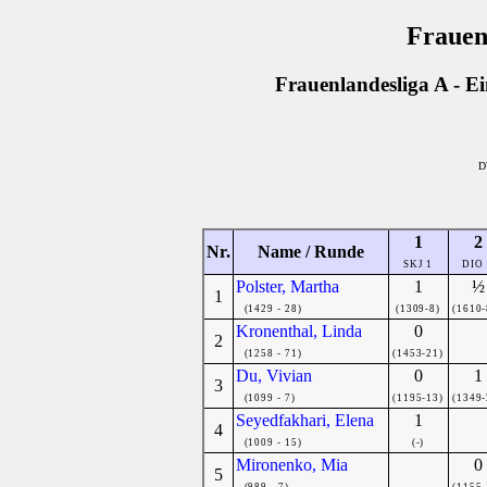
Frauen
Frauenlandesliga A - E
D
1
2
Nr.
Name / Runde
SKJ 1
DIO
Polster, Martha
1
½
1
(1429 - 28)
(1309-8)
(1610-
Kronenthal, Linda
0
2
(1258 - 71)
(1453-21)
Du, Vivian
0
1
3
(1099 - 7)
(1195-13)
(1349-
Seyedfakhari, Elena
1
4
(1009 - 15)
(-)
Mironenko, Mia
0
5
(989 - 7)
(1155-