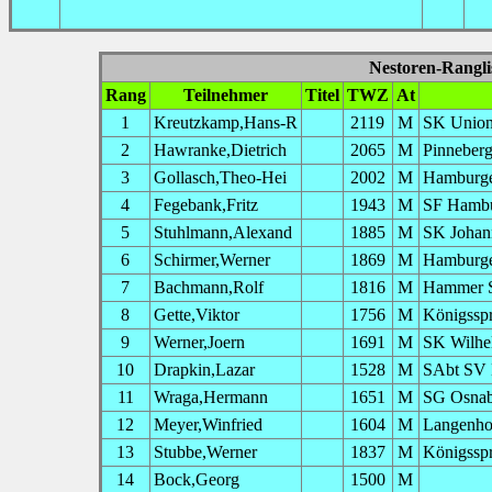
Nestoren-Rangli
Rang
Teilnehmer
Titel
TWZ
At
1
Kreutzkamp,Hans-R
2119
M
SK Union
2
Hawranke,Dietrich
2065
M
Pinneber
3
Gollasch,Theo-Hei
2002
M
Hamburge
4
Fegebank,Fritz
1943
M
SF Hambu
5
Stuhlmann,Alexand
1885
M
SK Johan
6
Schirmer,Werner
1869
M
Hamburge
7
Bachmann,Rolf
1816
M
Hammer 
8
Gette,Viktor
1756
M
Königsspr
9
Werner,Joern
1691
M
SK Wilhe
10
Drapkin,Lazar
1528
M
SAbt SV B
11
Wraga,Hermann
1651
M
SG Osnab
12
Meyer,Winfried
1604
M
Langenho
13
Stubbe,Werner
1837
M
Königsspr
14
Bock,Georg
1500
M