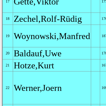
Gette,Viktor
17
17
Zechel,Rolf-Rüdig
18
17
Woynowski,Manfred
19
18
Baldauf,Uwe
20
17
Hotze,Kurt
21
16
Werner,Joern
22
16