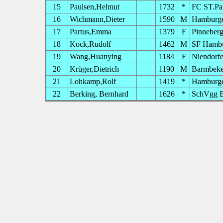
15
Paulsen,Helmut
1732
*
FC ST.Pa
16
Wichmann,Dieter
1590
M
Hamburge
17
Partus,Emma
1379
F
Pinneber
18
Kock,Rudolf
1462
M
SF Hambu
19
Wang,Huanying
1184
F
Niendorf
20
Krüger,Dietrich
1190
M
Barmbeke
21
Lohkamp,Rolf
1419
*
Hamburge
22
Berking, Bernhard
1626
*
SchVgg B