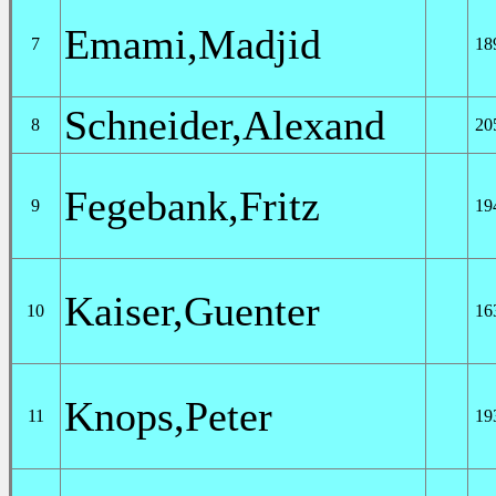
Emami,Madjid
7
18
Schneider,Alexand
8
20
Fegebank,Fritz
9
19
Kaiser,Guenter
10
16
Knops,Peter
11
19