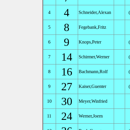
4
4
Schneider,Alexan
8
5
Fegebank,Fritz
9
6
Knops,Peter
14
7
Schirmer,Werner
16
8
Bachmann,Rolf
27
9
Kaiser,Guenter
30
10
Meyer,Winfried
24
11
Werner,Joern