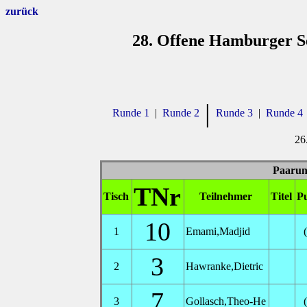
zurück
28. Offene Hamburger Se
|
Runde 1
|
Runde 2
Runde 3
|
Runde 4
26
Paarung
TNr
Tisch
Teilnehmer
Titel
P
10
1
Emami,Madjid
3
2
Hawranke,Dietric
7
3
Gollasch,Theo-He