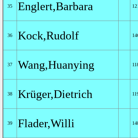
Englert,Barbara
35
12
Kock,Rudolf
36
14
Wang,Huanying
37
11
Krüger,Dietrich
38
11
Flader,Willi
39
14