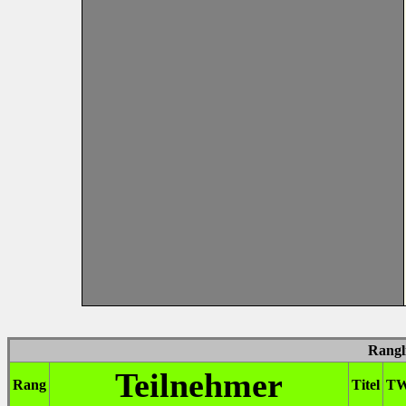
Rangl
Teilnehmer
Rang
Titel
T