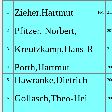
Zieher,Hartmut
1
FM
21
Pfitzer, Norbert,
2
20
Kreutzkamp,Hans-R
3
21
Porth,Hartmut
4
20
Hawranke,Dietrich
5
20
Gollasch,Theo-Hei
6
20