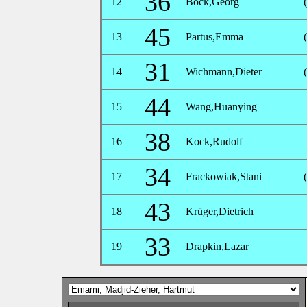
36
12
Bock,Georg
45
13
Partus,Emma
31
14
Wichmann,Dieter
44
15
Wang,Huanying
38
16
Kock,Rudolf
34
17
Frackowiak,Stani
43
18
Krüger,Dietrich
33
19
Drapkin,Lazar